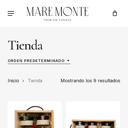
Skip
to
Menu
main
content
Tienda
ORDEN PREDETERMINADO
Inicio
Tienda
Mostrando los 9 resultados