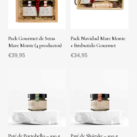
AÑADIR AL
AÑADIR AL
Pack Gourmet de Setas
Pack Navidad Mare Monte
CARRITO
CARRITO
Mare Monte (4 productos)
+ Embutido Gourmet
€
39,95
€
34,95
LEER MÁS
LEER MÁS
Paté de Portobello – 100 g
Paté de Shiitake – 100 g